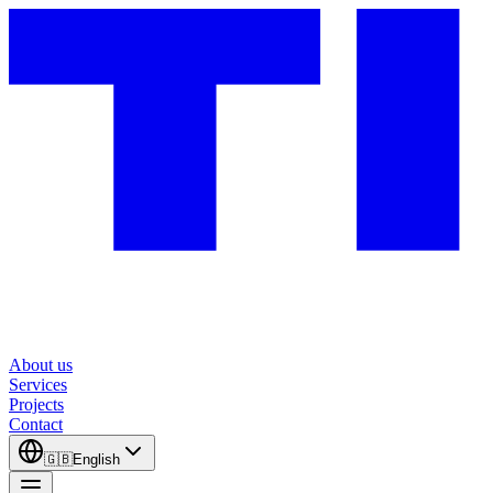
About us
Services
Projects
Contact
🇬🇧
English